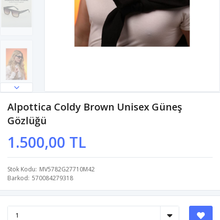
Alpottica Coldy Brown Unisex Güneş
Gözlüğü
1.500,00 TL
Stok Kodu
MV5782G27710M42
Barkod
570084279318