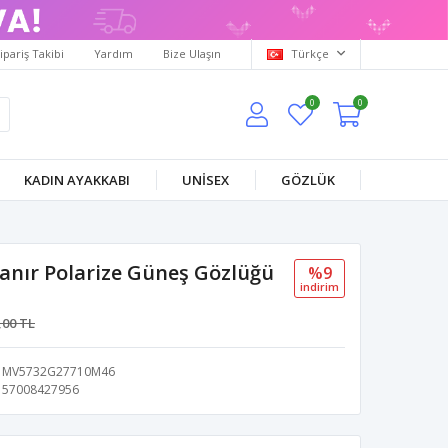
ipariş Takibi
Yardım
Bize Ulaşın
Türkçe
0
0
KADIN AYAKKABI
UNİSEX
GÖZLÜK
lanır Polarize Güneş Gözlüğü
%9
i̇ndi̇ri̇m
,00 TL
MV5732G27710M46
57008427956