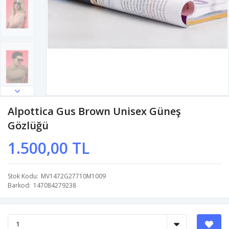
Alpottica Gus Brown Unisex Güneş
Gözlüğü
1.500,00 TL
Stok Kodu
MV1472G27710M1009
Barkod
147084279238