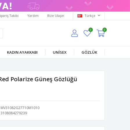
ipariş Takibi
Yardım
Bize Ulaşın
Türkçe
0
0
KADIN AYAKKABI
UNİSEX
GÖZLÜK
Red Polarize Güneş Gözlüğü
MV31082G27710M1010
3108084279239