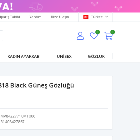
ipariş Takibi
Yardım
Bize Ulaşın
Türkçe
0
0
KADIN AYAKKABI
UNİSEX
GÖZLÜK
818 Black Güneş Gözlüğü
MV84227710M1006
31408427867