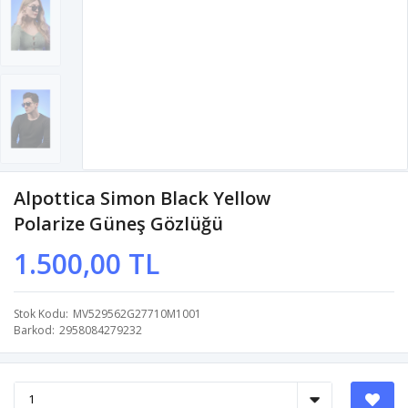
Alpottica Simon Black Yellow
Polarize Güneş Gözlüğü
1.500,00 TL
Stok Kodu
MV529562G27710M1001
Barkod
2958084279232