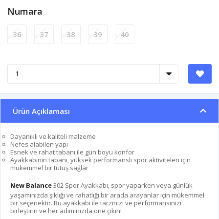
Numara
36
37
38
39
40
Ürün Açıklaması
Dayanıklı ve kaliteli malzeme
Nefes alabilen yapı
Esnek ve rahat tabanı ile gün boyu konfor
Ayakkabının tabanı, yüksek performanslı spor aktiviteleri için
mükemmel bir tutuş sağlar
New Balance
302 Spor Ayakkabı, spor yaparken veya günlük
yaşamınızda şıklığı ve rahatlığı bir arada arayanlar için mükemmel
bir seçenektir. Bu ayakkabı ile tarzınızı ve performansınızı
birleştirin ve her adımınızda öne çıkın!