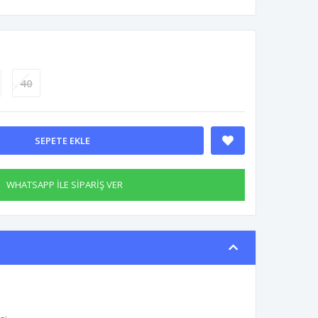
40
SEPETE EKLE
WHATSAPP İLE SİPARİŞ VER