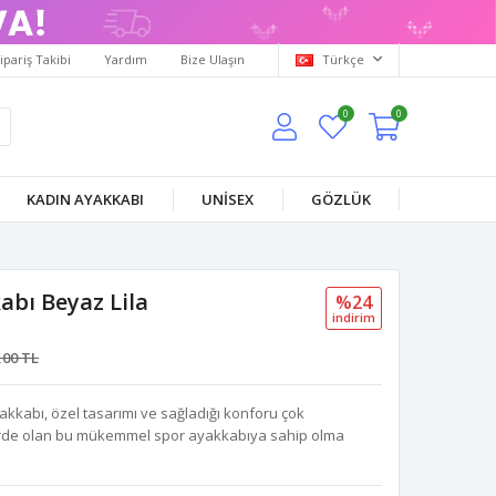
ipariş Takibi
Yardım
Bize Ulaşın
Türkçe
0
0
KADIN AYAKKABI
UNİSEX
GÖZLÜK
bı Beyaz Lila
%24
i̇ndi̇ri̇m
,00 TL
kkabı, özel tasarımı ve sağladığı konforu çok
erde olan bu mükemmel spor ayakkabıya sahip olma