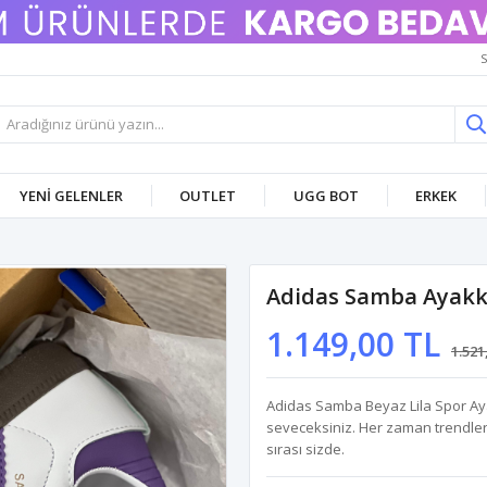
S
YENI GELENLER
OUTLET
UGG BOT
ERKEK
Adidas Samba Ayakka
1.149,00 TL
1.521
Adidas Samba Beyaz Lila Spor Aya
seveceksiniz. Her zaman trendl
sırası sizde.