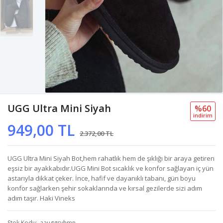
UGG Ultra Mini Siyah
%60
i̇ndi̇ri̇m
949,00 TL
2.372,00 TL
UGG Ultra Mini Siyah Bot,hem rahatlık hem de şıklığı bir araya getiren
eşsiz bir ayakkabıdır.UGG Mini Bot sıcaklık ve konfor sağlayan iç yün
astarıyla dikkat çeker. İnce, hafif ve dayanıklı tabanı, gün boyu
konfor sağlarken şehir sokaklarında ve kırsal gezilerde sizi adım
adım taşır. Haki Vineks
Stok Kodu
aauggsyhmn